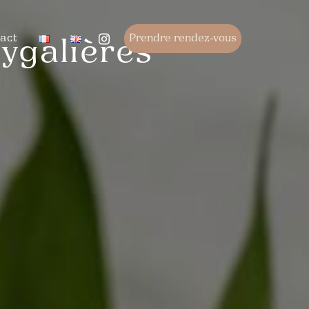
act
Prendre rendez-vous
Eygalières