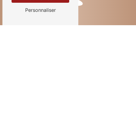
Personnaliser
Contactez-nous
BEAUTY CONSULTING
12458 Route d'Orgon
13210 Saint-Rémy-de-Provence
06 73 33 58 99
contact@beautyconsulting.fr
Plan du site
Accueil
Soins du corps
Soins du visage
Séjour
Formations professionnelles