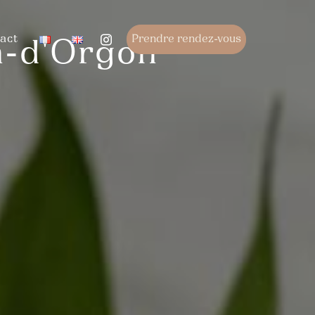
act
Prendre rendez-vous
n-d'Orgon